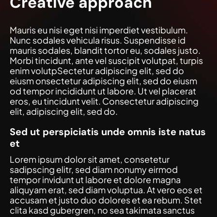
Creative approach
Mauris eu nisi eget nisi imperdiet vestibulum.
Nunc sodales vehicula risus. Suspendisse id
mauris sodales, blandit tortor eu, sodales justo.
Morbi tincidunt, ante vel suscipit volutpat, turpis
enim volutpSectetur adipiscing elit, sed do
eiusm onsectetur adipiscing elit, sed do eiusm
od tempor incididunt ut labore. Ut vel placerat
eros, eu tincidunt velit. Consectetur adipiscing
elit, adipiscing elit, sed do.
Sed ut perspiciatis unde omnis iste natus
et
Lorem ipsum dolor sit amet, consetetur
sadipscing elitr, sed diam nonumy eirmod
tempor invidunt ut labore et dolore magna
aliquyam erat, sed diam voluptua. At vero eos et
accusam et justo duo dolores et ea rebum. Stet
clita kasd gubergren, no sea takimata sanctus