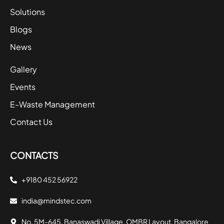
Solutions
Blogs
News
Gallery
Events
E-Waste Management
Contact Us
CONTACTS
+9180 452 56922
india@mindstec.com
No. 5M-645, Banaswadi Village, OMBR Layout, Bangalore